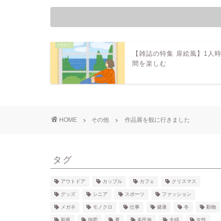
【雑誌の特集 扉絵風】1人
間を楽しむ
HOME
その他
作品展を観に行きました
タグ
アウトドア
カップル
カフェ
クリスマス
グッズ
シニア
スポーツ
ファッション
メガネ
モノクロ
仕事
健康
冬
動物
和風
地図
夏
多民族
夫婦
女性