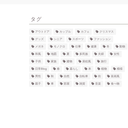
タグ
アウトドア
カップル
カフェ
クリスマス
グッズ
シニア
スポーツ
ファッション
メガネ
モノクロ
仕事
健康
冬
動物
和風
地図
夏
多民族
夫婦
女性
子供
家族
建物
扉絵風
旅行
日常Blog
春
暮らし
本
植物
模様
男性
秋
自然
自転車
街
装画風
親子
車
部屋
雑貨
音楽
食べ物