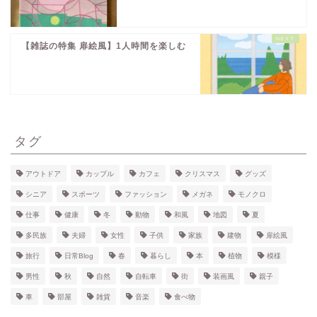
【雑誌の特集 扉絵風】1人時間を楽しむ
タグ
アウトドア
カップル
カフェ
クリスマス
グッズ
シニア
スポーツ
ファッション
メガネ
モノクロ
仕事
健康
冬
動物
和風
地図
夏
多民族
夫婦
女性
子供
家族
建物
扉絵風
旅行
日常Blog
春
暮らし
本
植物
模様
男性
秋
自然
自転車
街
装画風
親子
車
部屋
雑貨
音楽
食べ物