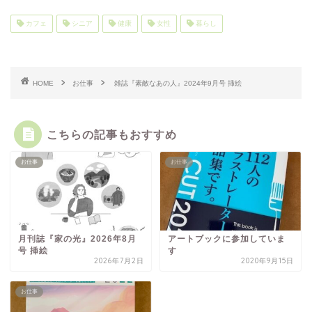
カフェ
シニア
健康
女性
暮らし
HOME
お仕事
雑誌『素敵なあの人』2024年9月号 挿絵
こちらの記事もおすすめ
お仕事
お仕事
月刊誌『家の光』2026年8月
アートブックに参加していま
号 挿絵
す
2026年7月2日
2020年9月15日
お仕事