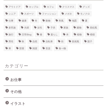
アウトドア
カップル
カフェ
クリスマス
グッズ
シニア
スポーツ
ファッション
メガネ
モノクロ
仕事
健康
冬
動物
和風
地図
夏
多民族
夫婦
女性
子供
家族
建物
扉絵風
旅行
日常Blog
春
暮らし
本
植物
模様
男性
秋
自然
自転車
街
装画風
親子
車
部屋
雑貨
音楽
食べ物
カテゴリー
お仕事
その他
イラスト