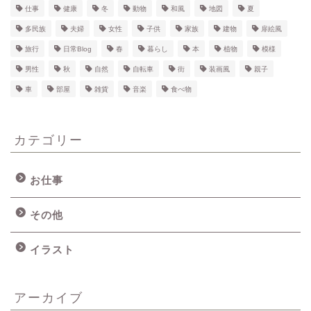
仕事
健康
冬
動物
和風
地図
夏
多民族
夫婦
女性
子供
家族
建物
扉絵風
旅行
日常Blog
春
暮らし
本
植物
模様
男性
秋
自然
自転車
街
装画風
親子
車
部屋
雑貨
音楽
食べ物
カテゴリー
お仕事
その他
イラスト
アーカイブ