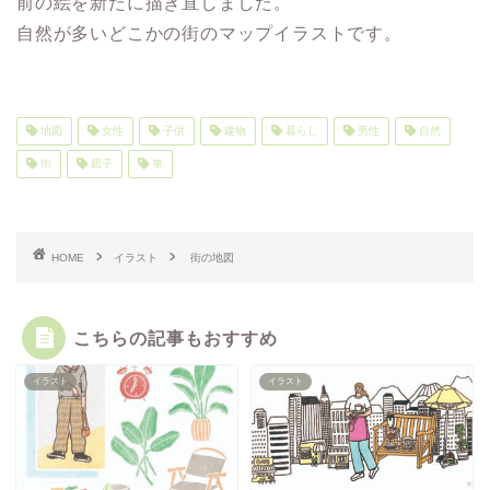
前の絵を新たに描き直しました。
自然が多いどこかの街のマップイラストです。
地図
女性
子供
建物
暮らし
男性
自然
街
親子
車
HOME
イラスト
街の地図
こちらの記事もおすすめ
イラスト
イラスト