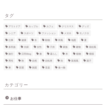
タグ
アウトドア
カップル
カフェ
クリスマス
グッズ
シニア
スポーツ
ファッション
メガネ
モノクロ
仕事
健康
冬
動物
和風
地図
夏
多民族
夫婦
女性
子供
家族
建物
扉絵風
旅行
日常Blog
春
暮らし
本
植物
模様
男性
秋
自然
自転車
街
装画風
親子
車
部屋
雑貨
音楽
食べ物
カテゴリー
お仕事