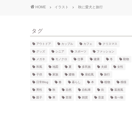
HOME
イラスト
秋に愛犬と旅行
タグ
アウトドア
カップル
カフェ
クリスマス
グッズ
シニア
スポーツ
ファッション
メガネ
モノクロ
仕事
健康
冬
動物
和風
地図
夏
多民族
夫婦
女性
子供
家族
建物
扉絵風
旅行
日常Blog
春
暮らし
本
植物
模様
男性
秋
自然
自転車
街
装画風
親子
車
部屋
雑貨
音楽
食べ物