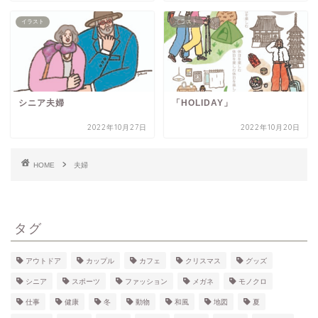
イラスト
イラスト
シニア夫婦
「HOLIDAY」
2022年10月27日
2022年10月20日
HOME
夫婦
タグ
アウトドア
カップル
カフェ
クリスマス
グッズ
シニア
スポーツ
ファッション
メガネ
モノクロ
仕事
健康
冬
動物
和風
地図
夏