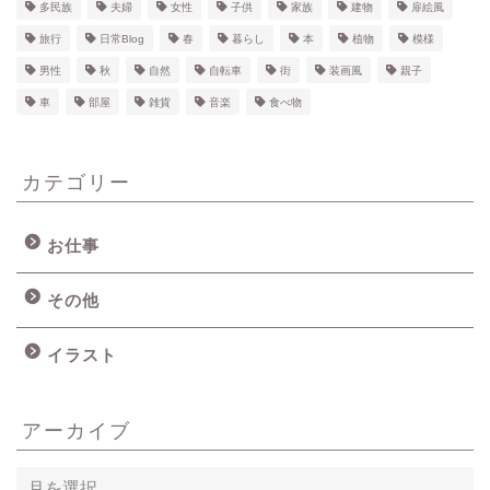
多民族
夫婦
女性
子供
家族
建物
扉絵風
旅行
日常Blog
春
暮らし
本
植物
模様
男性
秋
自然
自転車
街
装画風
親子
車
部屋
雑貨
音楽
食べ物
カテゴリー
お仕事
その他
イラスト
アーカイブ
ア